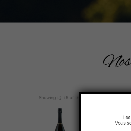
Nos 
Showing 13–16 of 16 results
Les 
Vous so