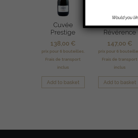
Would you lik
Cuvée
Cuvée
Prestige
Révérence
138,00
€
147,00
€
Add to basket
Add to basket