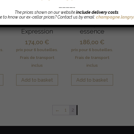
————–
The prices shown on our website
include delivery costs
.
e to know our ex-cellar prices? Contact us by email:
champagne.langry
Cuvée Haute
Unique
Expression
essence
174,00
€
186,00
€
Add to basket
Add to basket
←
1
2