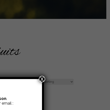
duits
X
ison
.
 email :